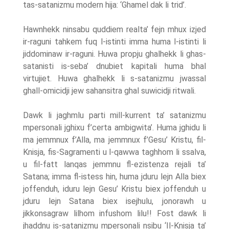
tas-satanizmu modern hija: ‘Ghamel dak li trid’.
Hawnhekk ninsabu quddiem realta’ fejn mhux izjed
ir-raguni tahkem fuq l-istinti imma huma l-istinti li
jiddominaw ir-raguni. Huwa propju ghalhekk li ghas-
satanisti is-seba’ dnubiet kapitali huma bhal
virtujiet. Huwa ghalhekk li s-satanizmu jwassal
ghall-omicidji jew sahansitra ghal suwicidji ritwali.
Dawk li jaghmlu parti mill-kurrent ta’ satanizmu
mpersonali jghixu f’certa ambigwita’. Huma jghidu li
ma jemmnux f’Alla, ma jemmnux f’Gesu’ Kristu, fil-
Knisja, fis-Sagramenti u l-qawwa taghhom li ssalva,
u fil-fatt lanqas jemmnu fl-ezistenza rejali ta’
Satana; imma fl-istess hin, huma jduru lejn Alla biex
joffenduh, iduru lejn Gesu’ Kristu biex joffenduh u
jduru lejn Satana biex isejhulu, jonorawh u
jikkonsagraw lilhom infushom lilu!! Fost dawk li
jhaddnu is-satanizmu mpersonali nsibu ‘Il-Knisja ta’