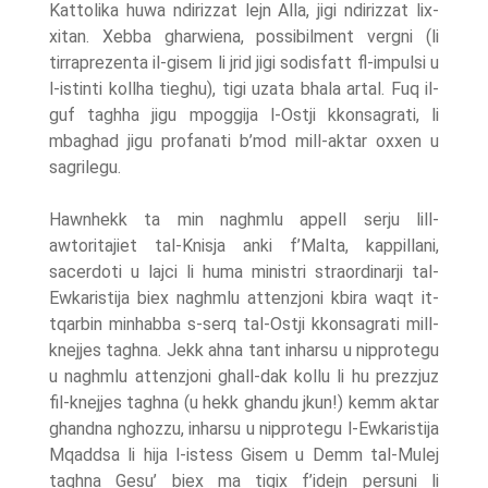
Kattolika huwa ndirizzat lejn Alla, jigi ndirizzat lix-
xitan. Xebba gharwiena, possibilment vergni (li
tirraprezenta il-gisem li jrid jigi sodisfatt fl-impulsi u
l-istinti kollha tieghu), tigi uzata bhala artal. Fuq il-
guf taghha jigu mpoggija l-Ostji kkonsagrati, li
mbaghad jigu profanati b’mod mill-aktar oxxen u
sagrilegu.
Hawnhekk ta min naghmlu appell serju lill-
awtoritajiet tal-Knisja anki f’Malta, kappillani,
sacerdoti u lajci li huma ministri straordinarji tal-
Ewkaristija biex naghmlu attenzjoni kbira waqt it-
tqarbin minhabba s-serq tal-Ostji kkonsagrati mill-
knejjes taghna. Jekk ahna tant inharsu u nipprotegu
u naghmlu attenzjoni ghall-dak kollu li hu prezzjuz
fil-knejjes taghna (u hekk ghandu jkun!) kemm aktar
ghandna nghozzu, inharsu u nipprotegu l-Ewkaristija
Mqaddsa li hija l-istess Gisem u Demm tal-Mulej
taghna Gesu’ biex ma tigix f’idejn persuni li