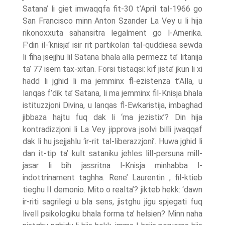
Satana’ li giet imwaqqfa fit-30 t’April tal-1966 go
San Francisco minn Anton Szander La Vey u li hija
rikonoxxuta sahansitra legalment go l-Amerika.
F’din il-‘knisja’ isir rit partikolari tal-quddiesa sewda
li fiha jsejjhu lil Satana bhala alla permezz ta’ litanija
ta’ 77 isem tax-xitan. Forsi tistaqsi: kif jista’ jkun li xi
hadd li jghid li ma jemminx fl-ezistenza t’Alla, u
lanqas f’dik ta’ Satana, li ma jemminx fil-Knisja bhala
istituzzjoni Divina, u lanqas fl-Ewkaristija, imbaghad
jibbaza hajtu fuq dak li ‘ma jezistix’? Din hija
kontradizzjoni li La Vey jipprova jsolvi billi jwaqqaf
dak li hu jsejjahlu ‘ir-rit tal-liberazzjoni’. Huwa jghid li
dan it-tip ta’ kult sataniku jehles lill-persuna mill-
jasar li bih jassritna l-Knisja minhabba l-
indottrinament taghha. Rene’ Laurentin , fil-ktieb
tieghu Il demonio. Mito o realta’? jikteb hekk: ‘dawn
ir-riti sagrilegi u bla sens, jistghu jigu spjegati fuq
livell psikologiku bhala forma ta’ helsien? Minn naha