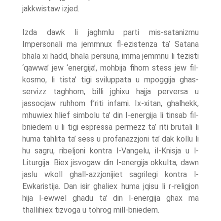
jakkwistaw izjed.
Izda dawk li jaghmlu parti mis-satanizmu
Impersonali ma jemmnux fl-ezistenza ta’ Satana
bhala xi hadd, bhala persuna, imma jemmnu li tezisti
‘qawwa’ jew ‘energija’, mohbija fihom stess jew fil-
kosmo, li tista’ tigi sviluppata u mpoggija ghas-
servizz taghhom, billi jghixu hajja perversa u
jassocjaw ruhhom f’riti infami. Ix-xitan, ghalhekk,
mhuwiex hlief simbolu ta’ din l-energija li tinsab fil-
bniedem u li tigi espressa permezz ta’ riti brutali li
huma tahlita ta’ sess u profanazzjoni ta’ dak kollu li
hu sagru, ribeljoni kontra l-Vangelu, il-Knisja u l-
Liturgija. Biex jisvogaw din l-energija okkulta, dawn
jaslu wkoll ghall-azzjonijiet sagrilegi kontra l-
Ewkaristija. Dan isir ghaliex huma jqisu li r-religjon
hija l-ewwel ghadu ta’ din l-energija ghax ma
thallihiex tizvoga u tohrog mill-bniedem.