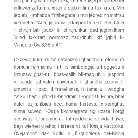
nistghu nghidu li hija hekk, imma l-hajja perversa hija
influwenzata mix-xitan u ggib il-firma tax-xitan. Min
jeqleb l-Imhabba f’mibeghda u min jeqred fih innifsu
ix-xbieha t’Alla, jipprova jikkalpesta x-xbieha t’Alla
fl-ohrajn billi jbaxxi lill-ohrajn, ikun qed jaghmilhom
‘ulied ix-xitan’ permezz tad-dnub, kif jghid il-
Vangelu (Gw.8;38 u 41).
Iz-zewg kurrenti ta’ satanizmu ghandhom elementi
komuni fejn jidhlu r-riti, is-simbologija u l-oggetti li
jintuzaw ghar-riti: bhas-salib bil-maqlub li jesprimi
ic-cahda tal-valuri universali li ghandha bzonn l-
umanita’: il-paci, il-fratellanza, it-tama u l-waqgha
ta’ kull hajt li jifred il-bnedmin. L-oggetti l-ohra, bhal
kalci, tizjin, ilbies ecc.. huma l-istess. Ix-xemghat
huma suwed, l-Ostja kkonsagrata tigi uzata f’orgji
sesswali. L-andament tal-quddiesa sewda huwa,
bejn wiehed u iehor, l-istess rit tal-Knisja Kattolika.
Ovvjament dak kollu li fil-quddiesa tal-Knisja