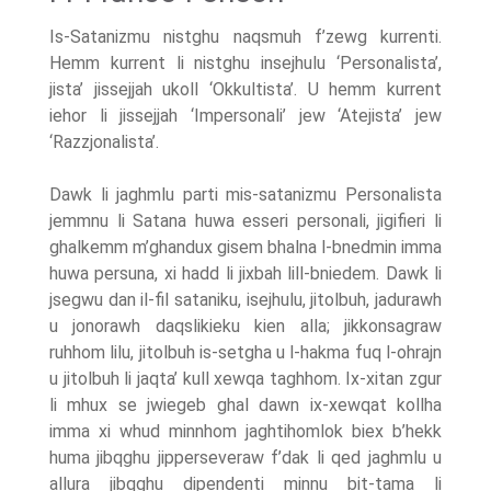
Is-Satanizmu nistghu naqsmuh f’zewg kurrenti.
Hemm kurrent li nistghu insejhulu ‘Personalista’,
jista’ jissejjah ukoll ‘Okkultista’. U hemm kurrent
iehor li jissejjah ‘Impersonali’ jew ‘Atejista’ jew
‘Razzjonalista’.
Dawk li jaghmlu parti mis-satanizmu Personalista
jemmnu li Satana huwa esseri personali, jigifieri li
ghalkemm m’ghandux gisem bhalna l-bnedmin imma
huwa persuna, xi hadd li jixbah lill-bniedem. Dawk li
jsegwu dan il-fil sataniku, isejhulu, jitolbuh, jadurawh
u jonorawh daqslikieku kien alla; jikkonsagraw
ruhhom lilu, jitolbuh is-setgha u l-hakma fuq l-ohrajn
u jitolbuh li jaqta’ kull xewqa taghhom. Ix-xitan zgur
li mhux se jwiegeb ghal dawn ix-xewqat kollha
imma xi whud minnhom jaghtihomlok biex b’hekk
huma jibqghu jipperseveraw f’dak li qed jaghmlu u
allura jibqghu dipendenti minnu bit-tama li