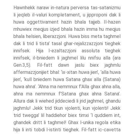
Hawnhekk naraw in-natura perversa tas-satanizmu
li jeqleb il-valuri kompletament, u jipproponi dak li
huwa oggettivament hazin bhala tajjeb. Il-hazen
mhuwiex meqjus izjed bhala hazin imma hu meqjus
bhala helsien, liberazzjoni. Huwa biss meta taghmel
dak li trid li tista’ tasal ghar-rejalizzazzjoni tieghek
innifsek. Hija l-ezaltazzjoni assoluta tieghek
innifsek, il-bniedem li jaghmel lilu nnifsu alla (ara
Gen.3,5). Fil-fatt dawn jaslu biex jaghmlu
affermazzjonijiet bhal: ‘ix-xitan huwa jien’, ‘alla huwa
jien’, ‘kull bniedem huwa Satana ghax alla (Satana)
huwa ahna’. ‘Ahna ma nemmnux f’Alla ghax ahna alla,
ahna ma nemmnux f’Satana ghax ahna Satana’.
Allura dak li wiehed jiddeciedi li jrid jaghmel, ghandu
jaghmlu! Jekk trid tkun vjolenti, kun vjolenti! Jekk
trid twegga’ lil haddiehor biex timxi ‘l quddiem int,
ghandek dritt li taghmel! Ghax l-unika regola etika
hija li inti tobdi l-istinti tieghek. Fil-fatt ic-cavetta